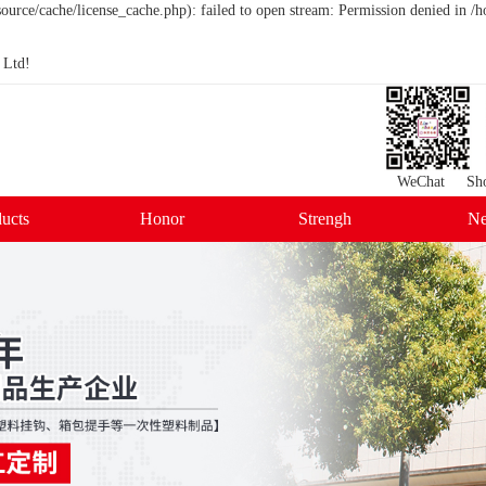
urce/cache/license_cache.php): failed to open stream: Permission denied in 
 Ltd!
WeChat Shop
ucts
Honor
Strengh
N