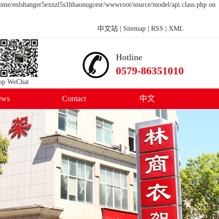
/home/enlshanger5exnzl5s1hhaonugcesr/wwwroot/source/model/api.class.php on
中文站
|
Sitemap
|
RSS
|
XML
Hotline
0579-86351010
 WeChat
ews
Contact
中文