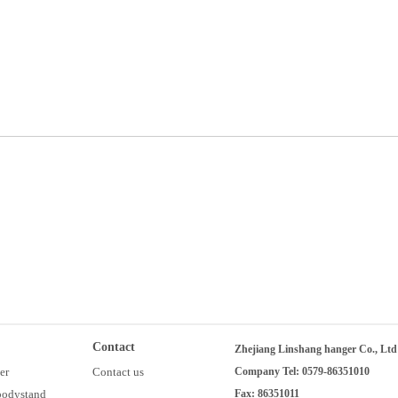
Contact
Zhejiang Linshang hanger Co., Ltd
er
Contact us
Company Tel: 0579-86351010
 bodystand
Fax: 86351011