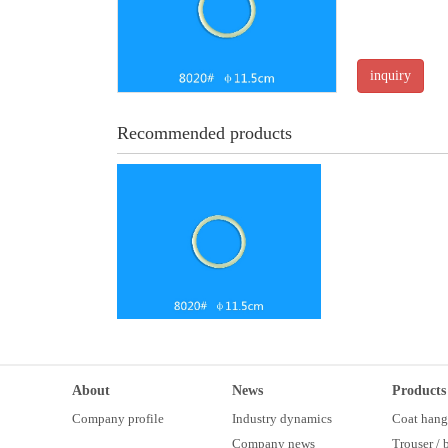
inquiry
Recommended products
About
News
Products
Company profile
Industry dynamics
Coat hang
Company news
Trouser /