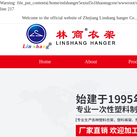
Warning: file_put_contents(/home/enlshanger5exnzl5s1hhaonugcesr/wwwroot/so
line 217
Welcome to the official website of Zhejiang Linshang hanger Co.,
Home
About
Prod