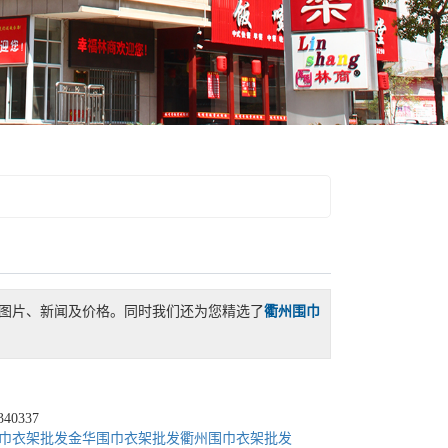
图片、新闻及价格。同时我们还为您精选了
衢州围巾
340337
巾衣架批发
金华围巾衣架批发
衢州围巾衣架批发