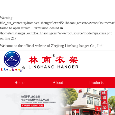
Warning:
file_put_contents(/home/enlshanger5exnzl5s1hhaonugcesr/wwwroot/source/cach
failed to open stream: Permission denied in
/home/enlshanger5exnzl5s1hhaonugcesr/wwwroot/source/model/api.class.php
on line 217
Welcome to the official website of Zhejiang Linshang hanger Co., Ltd!
Home
About
Products